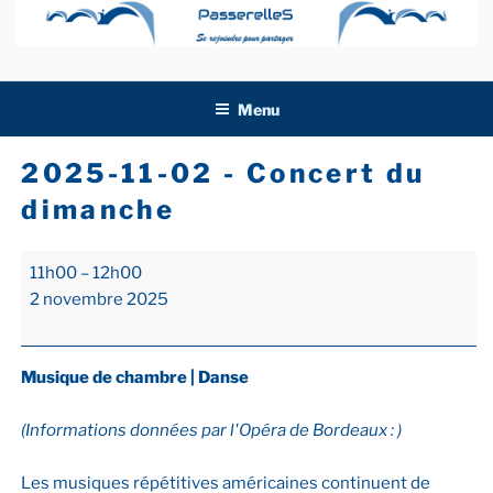
Aller
au
contenu
principal
Menu
2025-11-02 - Concert du
dimanche
2025-
11h00
–
12h00
11-
2 novembre 2025
02
-
Concert
Musique de chambre | Danse
du
dimanche
(Informations données par l'Opéra de Bordeaux : )
Les musiques répétitives américaines continuent de