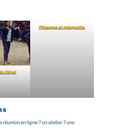
Pétanque et guinguette
du Népal
ns
réunion en ligne ? un atelier ? une