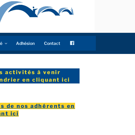
f
té
Adhésion
Contact
a
c
e
b
 activités à venir
o
drier en cliquant ici
o
k
s de nos adhérents en
nt ici