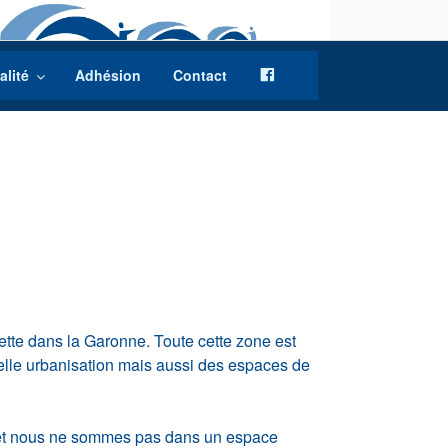
f
alité
Adhésion
Contact
a
c
e
b
o
o
k
ette dans la Garonne. Toute cette zone est
elle urbanisation mais aussi des espaces de
lle et nous ne sommes pas dans un espace