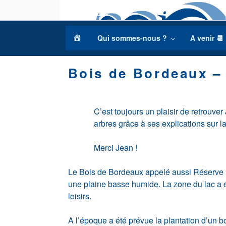
Aller
au
contenu
a
Qui sommes-nous ?
A venir 📆
principal
c
c
Bois de Bordeaux –
u
e
i
l
C’est toujours un plaisir de retrouve
arbres grâce à ses explications sur la
Merci Jean !
Le Bois de Bordeaux appelé aussi Réserve Nat
une plaine basse humide. La zone du lac a é
loisirs.
A l’époque a été prévue la plantation d’un b