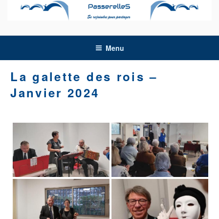
Aller
au
contenu
principal
Menu
La galette des rois –
Janvier 2024