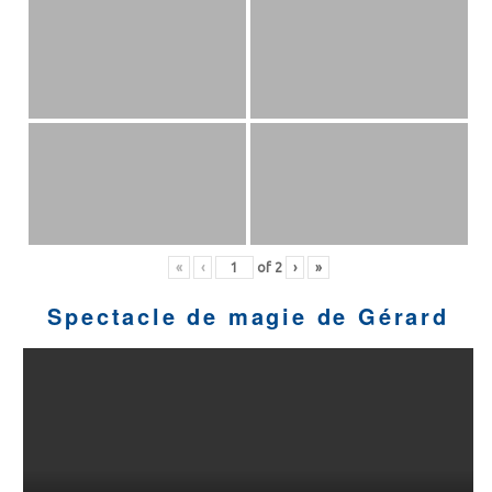
«
‹
of
2
›
»
Spectacle de magie de Gérard