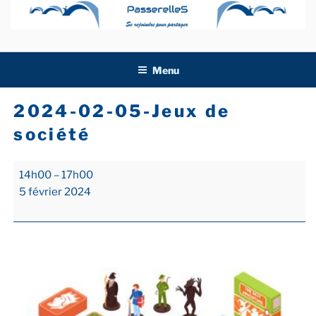
Aller
au
contenu
principal
Menu
2024-02-05-Jeux de
société
2024-
14h00
–
17h00
02-
5 février 2024
05-
Jeux
de
société