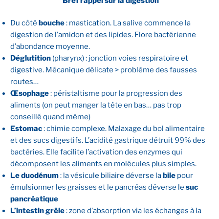
Bref rappel sur la digestion
Du côté
bouche
: mastication. La salive commence la
digestion de l’amidon et des lipides. Flore bactérienne
d’abondance moyenne.
Déglutition
(pharynx) : jonction voies respiratoire et
digestive. Mécanique délicate > problème des fausses
routes…
Œsophage
: péristaltisme pour la progression des
aliments (on peut manger la tête en bas… pas trop
conseillé quand même)
Estomac
: chimie complexe. Malaxage du bol alimentaire
et des sucs digestifs. L’acidité gastrique détruit 99% des
bactéries. Elle facilite l’activation des enzymes qui
décomposent les aliments en molécules plus simples.
Le duodénum
: la vésicule biliaire déverse la
bile
pour
émulsionner les graisses et le pancréas déverse le
suc
pancréatique
L’intestin grêle
: zone d’absorption via les échanges à la