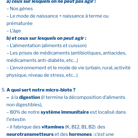
a) ceux sur lesquels on ne peut pas agir :
– Nos gènes
– Le mode de naissance + naissance à terme ou
prématurée
– L’âge
b) et ceux sur lesquels on peut agir :
– L’alimentation (aliments et cuisson)
– Les prises de médicaments (antibiotiques, antiacides,
médicaments anti-diabète, etc…)
– L’environnement et le mode de vie (urbain, rural, activité
physique, niveau de stress, etc…)
A quoi sert notre micro-biote ?
–
à la
digestion
(il termine la décomposition d’aliments
non digestibles),
– 80% de notre
système immunitaire
est localisé dans
l’intestin
– il fabrique des
vitamines
(K, B12, B1, B2) des
neurotransmetteurs
et des
hormones
:
c’est une