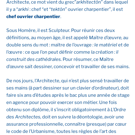
Architecte, ce mot vient du grec”
arkhitectô
n” dans lequel
il y a “
arkhi
: chef “et “
tektôn
” ouvrier charpentier”, il est
chef ouvrier charpentier
.
Sous Homère, il est Sculpteur. Pour réunir ces deux
définitions, au moyen âge, il est appelé
Maître d’œuvre,
au
double sens du mot : maître de l’ouvrage
: le matériel
et de
l’œuvre : ce que l’on peut définir comme
la création : il
construit des cathédrales.
Pour résumer, ce Maître
d’œuvre sait dessiner, concevoir et travailler de ses mains.
De nos jours, l’Architecte, qui n’est plus sensé travailler de
ses mains (à part dessiner sur un clavier d’ordinateur), doit
faire six ans d’études après le bac plus une année de stage
en agence pour pouvoir exercer son métier. Une fois
obtenu son diplôme, il s’inscrit obligatoirement à
L’Ordre
des Architectes,
doit en suivre la déontologie, avoir une
assurance professionnelle, connaître (presque) par cœur
le code de l’Urbanisme, toutes les règles de l’art des