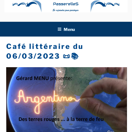
Aller
au
contenu
principal
Menu
Café littéraire du
06/03/2023 📜📚