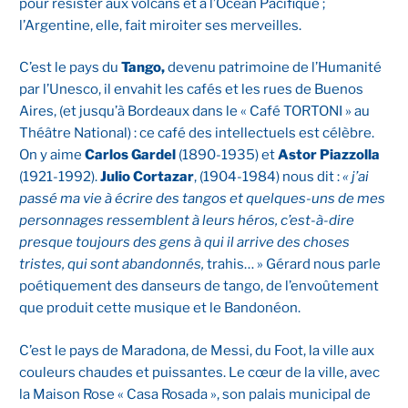
pour résister aux volcans et à l’Océan Pacifique ;
l’Argentine, elle, fait miroiter ses merveilles.
C’est le pays du
Tango,
devenu patrimoine de l’Humanité
par l’Unesco, il envahit les cafés et les rues de Buenos
Aires, (et jusqu’à Bordeaux dans le « Café TORTONI » au
Théâtre National) : ce café des intellectuels est célèbre.
On y aime
Carlos Gardel
(1890-1935) et
Astor Piazzolla
(1921-1992).
Julio Cortazar
, (1904-1984) nous dit :
« j’ai
passé ma vie à écrire des tangos et quelques-uns de mes
personnages ressemblent à leurs héros, c’est-à-dire
presque toujours des gens à qui il arrive des choses
tristes, qui sont abandonnés,
trahis… » Gérard nous parle
poétiquement des danseurs de tango, de l’envoûtement
que produit cette musique et le Bandonéon.
C’est le pays de Maradona, de Messi, du Foot, la ville aux
couleurs chaudes et puissantes. Le cœur de la ville, avec
la Maison Rose « Casa Rosada », son palais municipal de