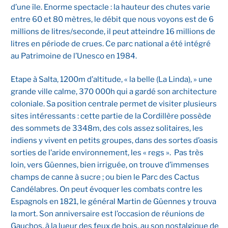
d’une île. Enorme spectacle : la hauteur des chutes varie
entre 60 et 80 mètres, le débit que nous voyons est de 6
millions de litres/seconde, il peut atteindre 16 millions de
litres en période de crues. Ce parc national a été intégré
au Patrimoine de l’Unesco en 1984.
Etape à Salta, 1200m d’altitude, « la belle (La Linda), » une
grande ville calme, 370 000h qui a gardé son architecture
coloniale. Sa position centrale permet de visiter plusieurs
sites intéressants : cette partie de la Cordillère possède
des sommets de 3348m, des cols assez solitaires, les
indiens y vivent en petits groupes, dans des sortes d’oasis
sorties de l’aride environnement, les « regs ». Pas très
loin, vers Güennes, bien irriguée, on trouve d’immenses
champs de canne à sucre ; ou bien le Parc des Cactus
Candélabres. On peut évoquer les combats contre les
Espagnols en 1821, le général Martin de Güennes y trouva
la mort. Son anniversaire est l’occasion de réunions de
Gauchos, à la lueur des feux de bois, au son nostalgique de