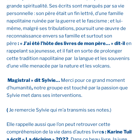
grande spiritualité. Ses écrits sont marqués par sa vie
personnelle : son père était un fin lettré, d’une famille
napolitaine ruinée par la guerre et le fascisme ; et lui-
même, malgré ses tribulations, poursuit une œuvre de
reconnaissance envers sa famille et surtout son
père
: « J’ai été l’hôte des livres de mon père… » dit-il
en
rappelant sa jeunesse, et il fait en sorte de prolonger
cette tradition napolitaine par la langue et les souvenirs
d’une ville menacée par la nature et les volcans.
Magistral » dit Sylvie…
Merci pour ce grand moment
d’humanité
,
notre groupe est touché par la passion que
Sylvie met dans ses interventions.
(
Je remercie Sylvie qui m’a transmis ses notes.)
Elle rappelle aussi que l’on peut retrouver cette
compréhension de la vie dans d’autres livre
s : Karine Tuil
a écrit «
La décision
» 2022.
Dans ce beau livre
,
la juge