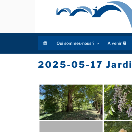
Aller
au
contenu
principal
a
Qui sommes-nous ?
A venir 📆
c
c
u
2025-05-17 Jardi
e
i
l