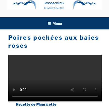
Aller
au
contenu
principal
Menu
Poires pochées aux baies
roses
Recette de Mauricette