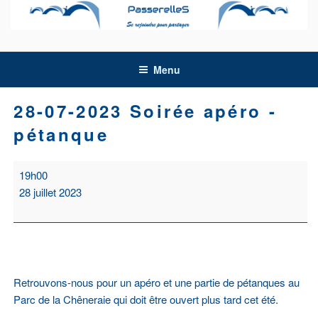
Aller
au
contenu
principal
Menu
28-07-2023 Soirée apéro -
pétanque
28-
19h00
07-
28 juillet 2023
2023
Soirée
apéro
-
pétanque
Retrouvons-nous pour un apéro et une partie de pétanques au
Parc de la Chêneraie qui doit être ouvert plus tard cet été.