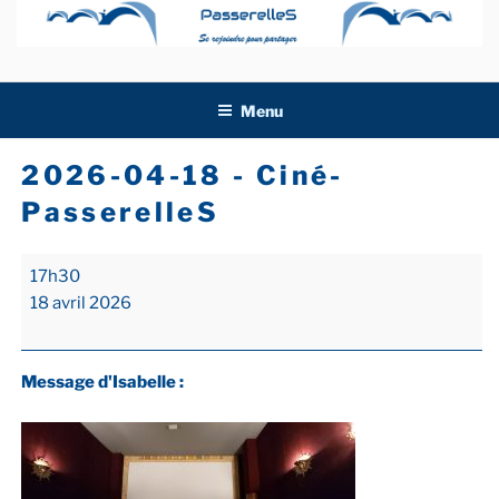
Aller
au
contenu
principal
Menu
2026-04-18 - Ciné-
PasserelleS
2026-
17h30
04-
18 avril 2026
18
-
Ciné-
Message d'Isabelle :
PasserelleS