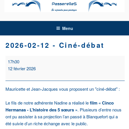
Aller
au
contenu
principal
Menu
2026-02-12 - Ciné-débat
2026-
17h30
02-
12 février 2026
12
-
Ciné-
Mauricette et Jean-Jacques vous proposent un "ciné-débat" :
débat
Le fils de notre adhérente Nadine a réalisé le
film « Cinco
Hermanas - L’histoire des 5 sœurs »
. Plusieurs d’entre nous
ont pu assister à sa projection l’an passé à Blanquefort qui a
été suivie d’un riche échange avec le public.