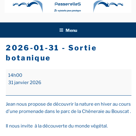
Aller
au
contenu
principal
Menu
2026-01-31 - Sortie
botanique
2026-
14h00
01-
31 janvier 2026
31
-
Sortie
Jean nous propose de découvrir la nature en hiver au cours
botanique
d'une promenade dans le parc de la Chêneraie au Bouscat .
Il nous invite à la découverte du monde végétal.