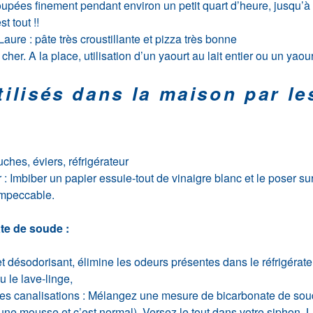
upées finement pendant environ un petit quart d’heure, jusqu’à
t tout !!
aure : pâte très croustillante et pizza très bonne
 cher. A la place, utilisation d’un yaourt au lait entier ou un yaou
tilisés dans la maison par le
ches, éviers, réfrigérateur
: Imbiber un papier essuie-tout de vinaigre blanc et le poser sur 
 impeccable.
te de soude :
t désodorisant, élimine les odeurs présentes dans le réfrigérateu
u le lave-linge,
des canalisations : Mélangez une mesure de bicarbonate de sou
une mousse et c’est normal), Versez le tout dans votre siphon, La