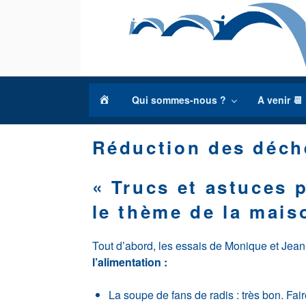
Aller
au
contenu
principal
a
Qui sommes-nous ?
A venir 📆
c
c
Réduction des déche
u
e
i
« Trucs et astuces 
l
le thème de la mai
Tout d’abord, les essais de Monique et Jea
l’alimentation :
La soupe de fans de radis : très bon. Fair