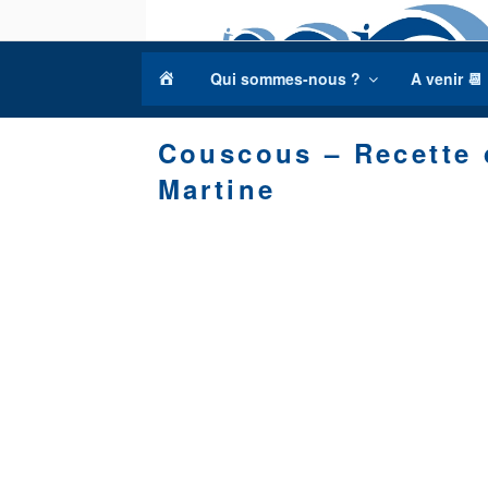
Aller
au
contenu
a
Qui sommes-nous ?
A venir 📆
principal
c
c
Couscous – Recette 
u
e
Martine
i
l