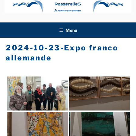
Aller
au
contenu
principal
Menu
2024-10-23-Expo franco
allemande