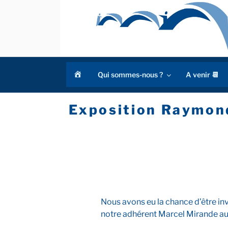
Aller
au
contenu
principal
a
Qui sommes-nous ?
A venir 📆
c
c
Exposition Raymon
u
e
i
l
Nous avons eu la chance d’être invi
notre adhérent Marcel Mirande a