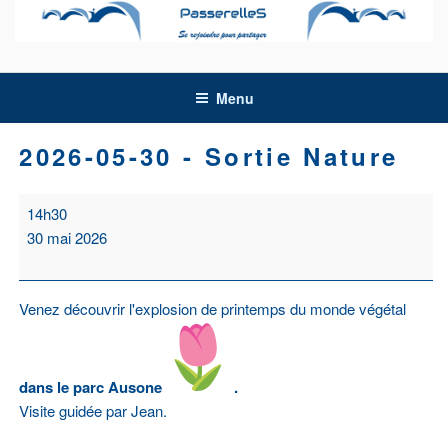
Aller
au
contenu
principal
Menu
2026-05-30 - Sortie Nature
2026-
14h30
05-
30 mai 2026
30
-
Sortie
Venez découvrir l'explosion de printemps du monde végétal
Nature
dans le parc Ausone
.
Visite guidée par Jean.