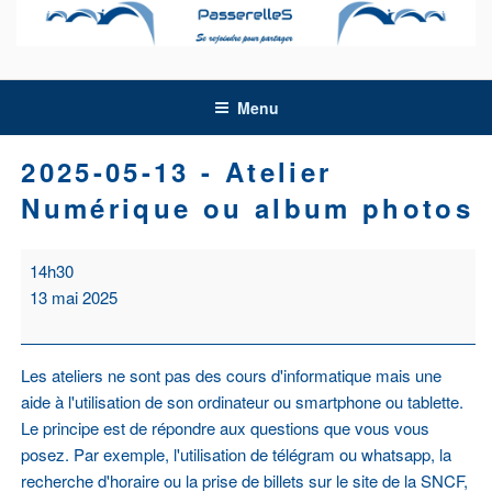
Aller
au
contenu
principal
Menu
2025-05-13 - Atelier
Numérique ou album photos
2025-
14h30
05-
13 mai 2025
13
-
Atelier
Les ateliers ne sont pas des cours d'informatique mais une
Numérique
aide à l'utilisation de son ordinateur ou smartphone ou tablette.
ou
Le principe est de répondre aux questions que vous vous
album
posez. Par exemple, l'utilisation de télégram ou whatsapp, la
photos
recherche d'horaire ou la prise de billets sur le site de la SNCF,