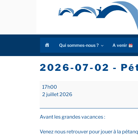
Aller
au
contenu
principal
a
Qui sommes-nous ?
A venir
c
c
u
2026-07-02 - Pét
e
i
l
2026-
17h00
07-
2 juillet 2026
02
-
Pétanque
Avant les grandes vacances :
et
soirée
Venez nous retrouver pour jouer à la pétanq
guinguette