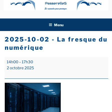
Aller
au
contenu
principal
Menu
2025-10-02 - La fresque du
numérique
2025-
14h00
–
17h30
10-
2 octobre 2025
02
-
La
fresque
du
numérique