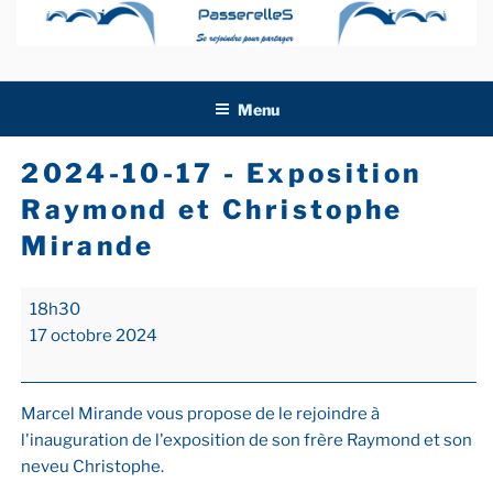
Aller
au
contenu
principal
Menu
2024-10-17 - Exposition
Raymond et Christophe
Mirande
2024-
18h30
10-
17 octobre 2024
17
-
Exposition
Marcel Mirande vous propose de le rejoindre à
Raymond
l'inauguration de l'exposition de son frère Raymond et son
et
neveu Christophe.
Christophe