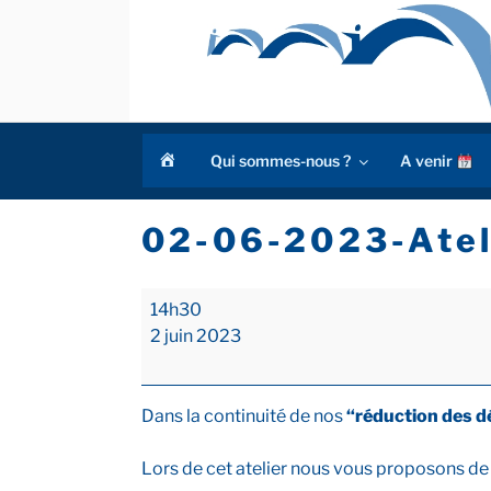
Aller
au
contenu
principal
a
Qui sommes-nous ?
A venir
c
c
u
02-06-2023-Ateli
e
i
l
02-
14h30
06-
2 juin 2023
2023-
Atelier
"Produits
Dans la continuité de nos
“réduction des d
faits
maison"
Lors de cet atelier nous vous proposons de r