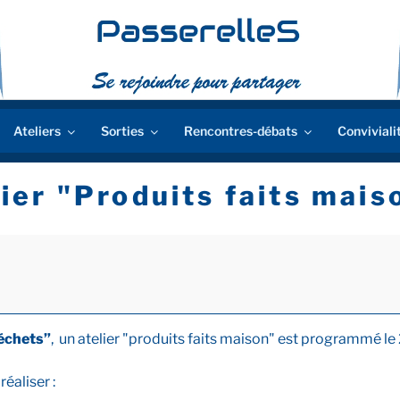
Ateliers
Sorties
Rencontres-débats
Conviviali
er "Produits faits mais
échets”
, un atelier "produits faits maison" est programmé le 2
éaliser :