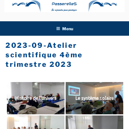
Aller
au
contenu
principal
Menu
2023-09-Atelier
scientifique 4ème
trimestre 2023
Histoire de l'univers
Le système solaire